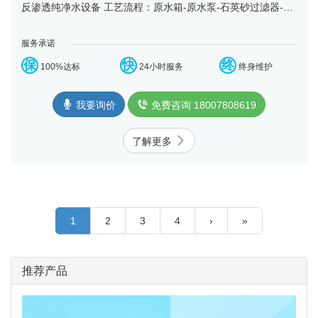
反渗透纯净水设备 工艺流程：原水箱-原水泵-石英砂过滤器-活
性炭过滤器-精密过滤器-反渗透设备-净水箱-变频......
服务承诺
保
快
终
100%达标
24小时服务
终身维护
我要询价
免费咨询 18007808619
了解更多
1
2
3
4
›
»
推荐产品