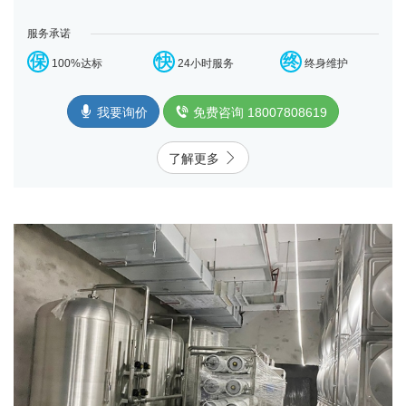
臭氧杀菌-高压泵-反渗透膜组-无菌水箱...
服务承诺
保
快
终
100%达标
24小时服务
终身维护
我要询价
免费咨询 18007808619
了解更多