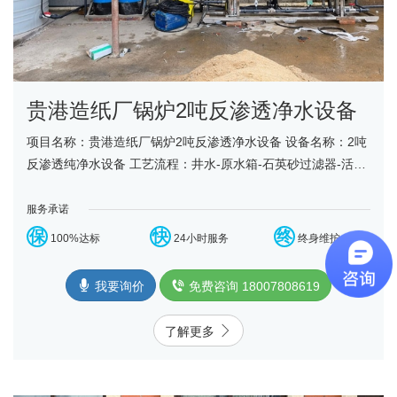
贵港造纸厂锅炉2吨反渗透净水设备
项目名称：贵港造纸厂锅炉2吨反渗透净水设备 设备名称：2吨
反渗透纯净水设备 工艺流程：井水-原水箱-石英砂过滤器-活性
炭过滤器-精密过滤器-增压泵-反渗透设备-净水箱...
服务承诺
保
快
终
100%达标
24小时服务
终身维护
我要询价
免费咨询 18007808619
了解更多