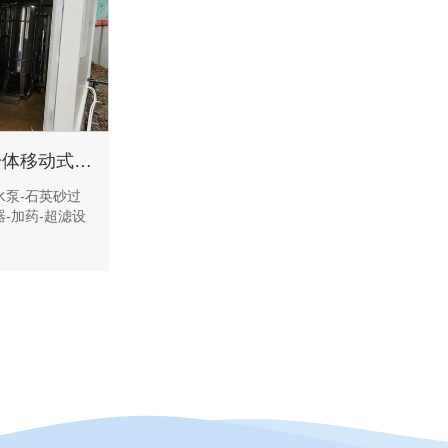
钦州市6-8吨超滤箱式一体移动式净水设备
水泵-石英砂过
-加药-超滤设