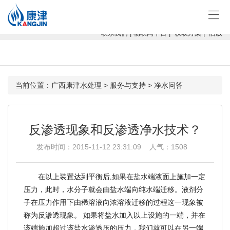
康津水处理：专注软化水设备、反渗透设备、超滤设备、一体化净水设
备！
联系我们
|
物联网平台
|
获取方案
|
旧版
当前位置：
广西康津水处理
>
服务与支持
>
净水问答
反渗透现象和反渗透净水技术？
发布时间：2015-11-12 23:31:09 人气：
1508
在以上装置达到平衡后
,
如果在盐水端液面上施加一定
压力，此时，水分子就会由盐水端向纯水端迁移。液剂分
子在压力作用下由稀溶液向浓溶液迁移的过程这一现象被
称为反渗透现象。
如果将盐水加入以上设施的一端，并在
该端施加超过该盐水渗透压的压力，我们就可以在另一端