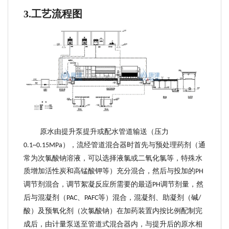
3.
工艺流程图
原水由提升泵提升或配水管道输送（压力
），流经管道混合器时
首先与预处理药剂（通
0.1~0.
15
MPa
常为次氯酸钠溶液，可以选择液氯或二氧化氯等，特殊水
质增加活性炭和高锰酸钾等）充分混合，然后与投加的
PH
调节剂混合，调节絮凝反应所需要的最适
调节
剂
量
，然
PH
后
与
混凝剂（
、
等）
混合，混凝剂
、
助凝剂（
碱
PAC
PAFC
/
酸
）
及预氧化剂（次氯酸钠）
在加药装置内按比例配制完
成后，由计量泵送至管道式混合器内，与提升后的原水相