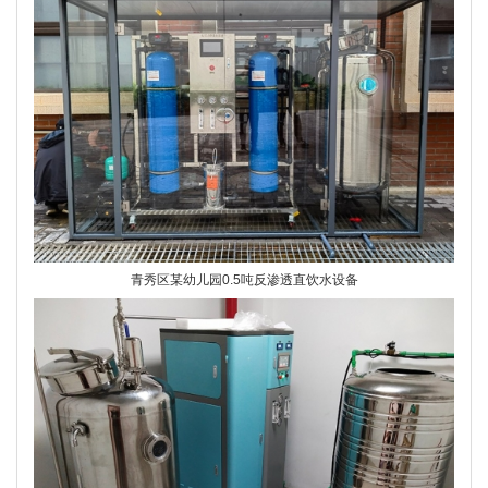
青秀区某幼儿园0.5吨反渗透直饮水设备