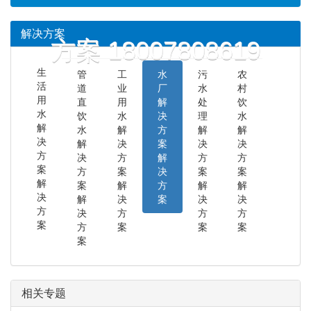
解决方案
方案 18007808619
生
管
工
水
污
农
活
道
业
厂
水
村
用
直
用
解
处
饮
水
饮
水
决
理
水
解
水
解
方
解
解
决
解
决
案
决
决
方
决
方
解
方
方
案
方
案
决
案
案
解
案
解
方
解
解
决
解
决
案
决
决
方
决
方
方
方
案
方
案
案
案
案
相关专题