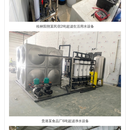
桂林阳朔某民宿2吨超滤生活用水设备
贵港某食品厂6吨超滤净水设备