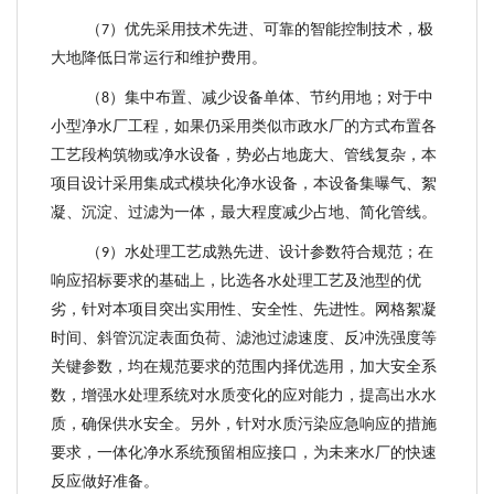
（
）
优先采用技术先进、可靠的智能控制技术，极
7
大地降低日常运行和维护费用。
（
）
集中布置、减少设备单体、节约用地；
对于中
8
小型净水厂工程，如果仍采用类似市政水厂的方式布置各
工艺段构筑物或净水设备，势必占地庞大、管线复杂，本
项目设计采用集
成式模块化净水设备，本设备集曝气、絮
凝、沉淀、过滤为一体，
最大程度减少占地、简化管线。
（
）
水处理工艺成熟先进、
设计参数
符合
规范
；
在
9
响应招标要求的基础上，比选各水处理工艺及池型的优
劣，针对本项目突出实用性、安全性、先进性。网格絮凝
时间、斜管沉淀表面负荷、滤池过滤速度、反冲洗强度等
关键参数，均在规范要求的范围内择优选用，加大安全系
数，增强水处理系统对水质变化的应对能力，提高出水水
质，确保供水安全。另外，针对水质污染应急响应的措施
要求，一体化净水系统预留相应接口，为未来水厂的快速
反应做好准备。