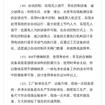
（
）
自动控制、实现无人值守、简化控制设备、减
10
少故障点；
利用水压、水量、液位、水质等在线检测仪表
的反馈信号，采用
集中控制、触摸屏人机交互，实现水
PLC
处理系统的全自动运行，最大程度上节约人力、实现无人
值守，也避免人为的误操作可能。在自动控制方式上，为
简化控制设备，减少故障点，设备的主要执行机构设计采
用电动执行器开关或气动执行器，且通过工艺设备的优
化，适度减少自动控制开关阀门数量，有效降低故障率。
（
）
不锈钢材质、使用寿命长；
常见的在钢制
11
304
设备表面直接喷涂涂料的防腐方法，使用时寿命太短。所
以整体采用不锈钢材质，一体化净水设备工作的淡水环境
中防腐效果可靠，设计使用寿命长达
年以上。
50
（
）
工厂标准化生产、运输方便、现场一次组装原
12
则；
本净水设备是在生产车间标准化，精密加工生产。设
备尺寸符合现场运输条件，现场一次吊装，管道对接迅
速，大大的缩短了项目的完成周期。