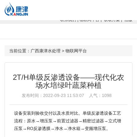
康津水处理：专注软化水设备、反渗透设备、超滤设备、一体化净水设
备！
联系我们
|
物联网平台
|
获取方案
|
旧版
当前位置：
广西康津水处理
>
物联网平台
2T/H单级反渗透设备——现代化农
场水培绿叶蔬菜种植
发布时间：2022-09-23 11:53:07 人气：
1098
设备安装到验收交付以及水质对比。单级反渗透设备工艺
流程：原水→增压泵→前置过滤器→精密过滤器→立式增
压泵→RO反渗透膜→净水→净水箱→变频增压泵。