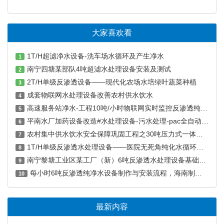
大家喜欢看
1T/H超滤净水设备-洗车场水循环及产生净水
1
南宁四塘某部队4吨超滤水处理设备安装及测试
2
2T/H单级反渗透设备——现代化农场水培绿叶蔬菜种植
3
成套物联网水处理设备改善农村供水饮水
4
高速服务站净水-工程10吨/小时物联网实时监控反渗透纯水设备
5
平南水厂加药设备改造#水处理设备-污水处理-pac全自动加药装置
6
农村集中供水饮水安全保障巩固工程之30吨压力式一体净水工程案例
7
1T/H单级反渗透水处理设备——医院无死角纯化水循环全自动系统
8
南宁黎塘工业区某工厂（新）6吨反渗透水处理设备基础安装（二）
9
每小时6吨反渗透纯净水设备制作与安装流程，海南制冰厂用水设备
10
最新内容