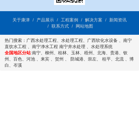
关于康津
产品展示
工程案例
解决方案
新闻资讯
联系方式
网站地图
热门搜索：
广西水处理工程
、
水处理工程
、
广西软化水设备
、
南宁
直饮水工程
、
南宁净水工程
南宁井水处理
、
水处理系统
全国地区分站
:
南宁
、
柳州
、
桂林
、
玉林
、
梧州
、
北海
、
贵港
、
钦
州
、
百色
、
河池
、
来宾
、
贺州
、
防城港
、
崇左
、
桂平
、
北流
、
博
白
、
岑溪