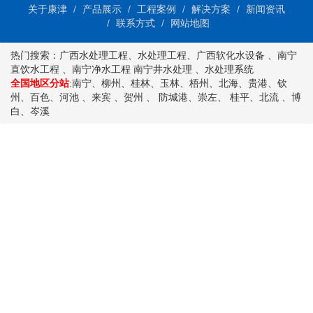
关于康津
产品展示
工程案例
解决方案
新闻资讯
联系方式
网站地图
热门搜索：
广西水处理工程
、
水处理工程
、
广西软化水设备
、
南宁
直饮水工程
、
南宁净水工程
南宁井水处理
、
水处理系统
全国地区分站
:
南宁
、
柳州
、
桂林
、
玉林
、
梧州
、
北海
、
贵港
、
钦
州
、
百色
、
河池
、
来宾
、
贺州
、
防城港
、
崇左
、
桂平
、
北流
、
博
白
、
岑溪