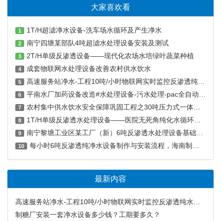
大家喜欢看
1T/H超滤净水设备-洗车场水循环及产生净水
1
南宁四塘某部队4吨超滤水处理设备安装及测试
2
2T/H单级反渗透设备——现代化农场水培绿叶蔬菜种植
3
成套物联网水处理设备改善农村供水饮水
4
高速服务站净水-工程10吨/小时物联网实时监控反渗透纯水设备
5
平南水厂加药设备改造#水处理设备-污水处理-pac全自动加药装置
6
农村集中供水饮水安全保障巩固工程之30吨压力式一体净水工程案例
7
1T/H单级反渗透水处理设备——医院无死角纯化水循环全自动系统
8
南宁黎塘工业区某工厂（新）6吨反渗透水处理设备基础安装（二）
9
每小时6吨反渗透纯净水设备制作与安装流程，海南制冰厂用水设备
10
最新内容
高速服务站净水-工程10吨/小时物联网实时监控反渗透纯水设备
制糖厂安装一套净水设备多少钱？工期要多久？