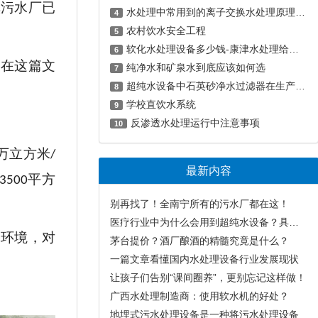
镇污水厂已
水处理中常用到的离子交换水处理原理，你知道吗？
4
农村饮水安全工程
5
软化水处理设备多少钱-康津水处理给您提供优质、实惠的产品
6
都在这篇文
纯净水和矿泉水到底应该如何选
7
超纯水设备中石英砂净水过滤器在生产过程中的注意事项？
8
学校直饮水系统
9
反渗透水处理运行中注意事项
10
万立方米
/
最新内容
平方
3500
别再找了！全南宁所有的污水厂都在这！
医疗行业中为什么会用到超纯水设备？具有哪些用途？一文带你了解！
体环境，对
茅台提价？酒厂酿酒的精髓究竟是什么？
一篇文章看懂国内水处理设备行业发展现状
让孩子们告别“课间圈养”，更别忘记这样做！
广西水处理制造商：使用软水机的好处？
地埋式污水处理设备是一种将污水处理设备