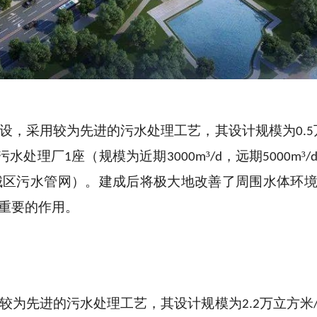
设，采用较为先进的污水处理工艺，其设计规模为
0.5
污水处理厂
座（规模为近期
³
，远期
³
1
3000
m
/d
5000
m
/
城区污水管网）。建成后将极大地改善了周围水体环
重要的作用。
较为先进的污水处理工艺，其设计规模为
万立方米
2.2