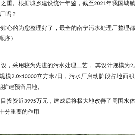
中之重。根据城乡建设统计年鉴，截至
年我国城
2021
厂吗？
经贴心的为您整理好了，最全的南宁污水处理厂整理
顺序）
建设，采用较为先进的污水处理工艺， 其设计规模为
2
规模
立方米
日
，
污水厂启动阶段占地面积
2.0×10000
/
期扩建预留用地。
项目投资近
万元，
建成后将极大地改善了周围水
3995
十分重要的作用。