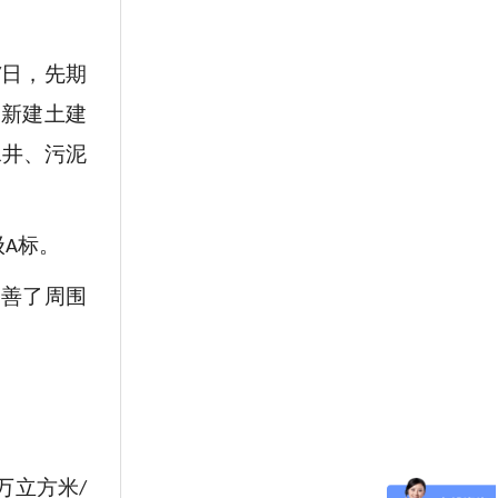
日，先期
/
，新建土建
水井、污泥
级
标。
A
改善了周围
万立方米
/