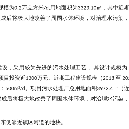
规模为
万立方米
用地面积为
㎡，其中近
0.2
/d,
3323.10
建成后将极大地改善了周围水体环境，对治理水污染
建设，采用较为先进的污水处理工艺， 其设计规模为
项目投资近
万元
。
近期工程建设规模（
至
1300
2018
20
：
³
。项目污水处理厂总用地面积
㎡
（
500
m
/d
3972.4
建成后将极大地改善了周围水体环境，对治理水污染
路东侧靠近镇区河道的地块。