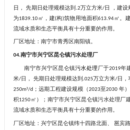
日， 先期日处理规模达到
万立方米
日
，建设
.2
/
为
㎡，建
构
筑物用地面积
㎡。
1839.10
(
)
613.94
流域水质和生态平衡具有十分重要的作用。
厂区地址：南宁市青秀区南阳镇。
南宁市兴宁区昆仑镇污水处理厂
04.
南宁市兴宁区昆仑镇
污水处理
厂于
年
2019
米
日， 先期日处理规模达到
万立方米
日
，
/
.025
/
³
；远期工程建设规模（
至
年）
250
m
/d
2023
2030
积
㎡
）
；
南宁市兴宁区昆仑镇污水处理厂
1250
流域水质和生态平衡具有十分重要的作用。
厂区地址：兴宁区昆仑镇纬十四路北面、
邕宾