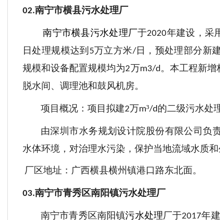
南宁市横县污水处理厂
0
2.
南宁市横县污水处理厂
于
年建设，采
2020
日处理规模达到
万立方米
日，预处理部分新
5
/
规模和设备配置规模均为
万
。本工程新增
2
m3/d
脱水间、调理池和鼓风机房。
项目概况：项目拟建
万
³
的二级污水处
2
m
/d
由深圳市水务规划设计院股份有限公司负
水体环境，对治理水污染，保护当地流域水质和
厂区地址：广西横县横州镇港口路东北面。
南宁市青秀区南阳镇污水处理厂
03.
南宁市青秀区南阳镇
污水处理
厂于
年建
2017