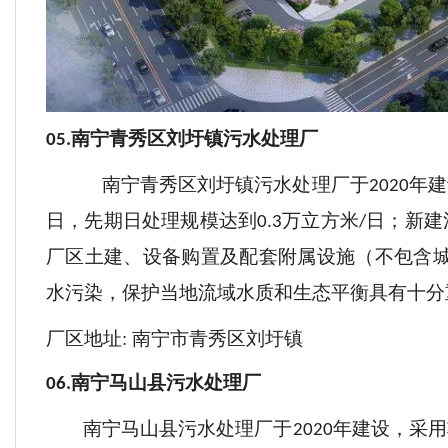
南宁青秀区刘圩镇污水处理厂
05.
南宁青秀区刘圩镇污水处理厂于
年建
2020
日，先期日处理规模达到
万立方米
日
；
新建
0.3
/
厂区土建、设备购置及配套附属设施（不包含
水污染，保护当地流域水质和生态平衡具有十分
厂区地址
: 南宁市青秀区刘圩镇
南宁马山县污水处理厂
06.
南宁马山县污水处理厂于
年建设，采用
2020