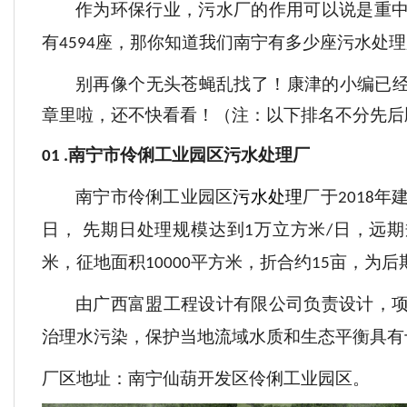
作为环保行业，污水厂的作用可以说是重
有
座，那你知道我们南宁有多少座污水处理
4594
别再像个无头苍蝇乱找了！康津的小编已
章里啦，还不快看看！（注：以下排名不分先后
南宁市伶俐工业园区污水处理厂
01 .
南宁市伶俐工业园区
污水处理
厂
于
年
2018
日， 先期日处理规模达到
万立方米
日，
远期
1
/
米，征地面积
平方米，折合约
亩，为后
10000
15
由广西富盟工程设计有限公司负责设计，
治理水污染，保护当地流域水质和生态平衡具有
厂区地址：南宁仙葫开发区伶俐工业园区。